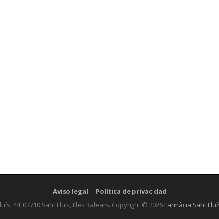
Aviso legal
-
Política de privacidad
luís, 44, 07710 Sant Lluís, Illes Balears. Copyright © 2026
Farmàcia Sant Lluí