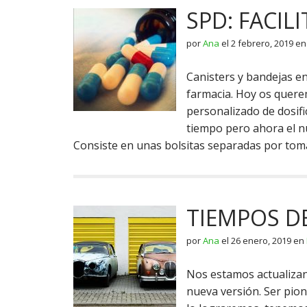
SPD: FACIL
por
Ana
el
2 febrero, 2019
e
Canisters y bandejas e
farmacia. Hoy os quere
personalizado de dosif
tiempo pero ahora el n
Consiste en unas bolsitas separadas por to
TIEMPOS D
por
Ana
el
26 enero, 2019
en
Nos estamos actualizan
nueva versión. Ser pio