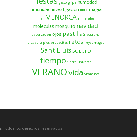
fiestas
humedad
gesto
gripe
inmunidad
investigación
magia
libro
MENORCA
mar
minerales
navidad
moleculas
mosquito
pastillas
ojos
observacion
patrona
retos
picadura
pies
propósitos
reyes magos
Sant Lluís
SOL
SPD
tiempo
tierra
universo
VERANO
vida
vitaminas
s
. Todos los derechos reservados