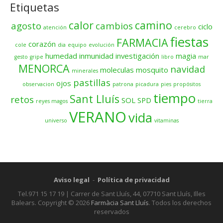
Etiquetas
calor
camino
agosto
cambios
ciclo
atención
cerebro
fiestas
FARMACIA
corazón
cole
dia
equipo
evolución
humedad
inmunidad
investigación
magia
gesto
gripe
libro
mar
MENORCA
navidad
moleculas
mosquito
minerales
pastillas
ojos
observacion
patrona
picadura
pies
propósitos
tiempo
Sant Lluís
retos
SOL
SPD
reyes magos
tierra
VERANO
vida
universo
vitaminas
Aviso legal
-
Política de privacidad
Tel.971 15 17 19 | Carrer de Sant Lluís, 44, 07710 Sant Lluís, Illes
Balears. Copyright © 2026
Farmàcia Sant Lluís
. Todos los derechos
reservados