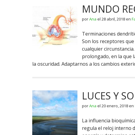
MUNDO RE
por
Ana
el
28 abril, 2018
en
F
Terminaciones dendrític
Son los receptores qu
cualquier circunstancia
prolongado, en la que l
la oscuridad. Adaptarnos a los cambios exte
LUCES Y S
por
Ana
el
20 enero, 2018
en
La influencia bioquímic
regula el reloj interno 