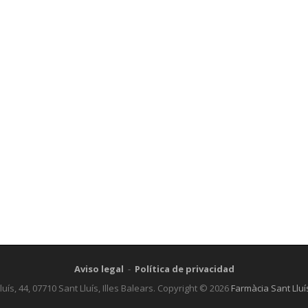
Aviso legal
-
Política de privacidad
luís, 44, 07710 Sant Lluís, Illes Balears. Copyright © 2026
Farmàcia Sant Lluí