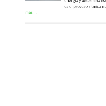
energía y determina est
es el proceso rítmico 
más →