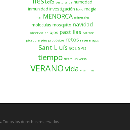
fiestas
humedad
gesto
gripe
inmunidad
investigación
magia
libro
MENORCA
mar
minerales
navidad
moleculas
mosquito
pastillas
ojos
observacion
patrona
retos
picadura
pies
propósitos
reyes magos
Sant Lluís
SOL
SPD
tiempo
tierra
universo
VERANO
vida
vitaminas
s
. Todos los derechos reservados