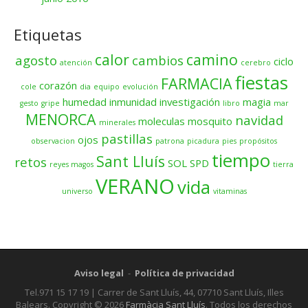
Etiquetas
calor
camino
agosto
cambios
ciclo
atención
cerebro
fiestas
FARMACIA
corazón
cole
dia
equipo
evolución
humedad
inmunidad
investigación
magia
gesto
gripe
libro
mar
MENORCA
navidad
moleculas
mosquito
minerales
pastillas
ojos
observacion
patrona
picadura
pies
propósitos
tiempo
Sant Lluís
retos
SOL
SPD
reyes magos
tierra
VERANO
vida
universo
vitaminas
Aviso legal
-
Política de privacidad
Tel.971 15 17 19 | Carrer de Sant Lluís, 44, 07710 Sant Lluís, Illes
Balears. Copyright © 2026
Farmàcia Sant Lluís
. Todos los derechos